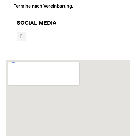
Termine nach Vereinbarung.
SOCIAL MEDIA
F
a
c
e
b
o
o
k
-
f